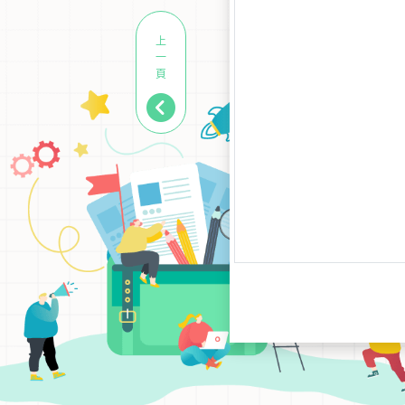
上
一
頁