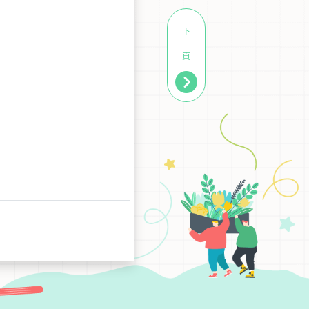
下
一
頁