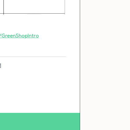
s/GreenShopIntro
網