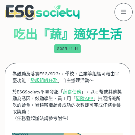
吃出『蔬』適好生活
2024-11-11
為鼓勵及落實ESG/SDGs，學校、企業等組織可藉由平
臺功能「
發起組織任務
」自主辦理活動～
於ESGSociety平臺發起「
蔬食任務
」，以ｅ幣或其他獎
勵為誘因，鼓勵學生、員工用「
碳險APP
」拍照辨識所
吃的蔬食，累積辨識蔬食成功的次數即可完成任務並獲
取獎勵！
（任務發起辦法請參考附件）