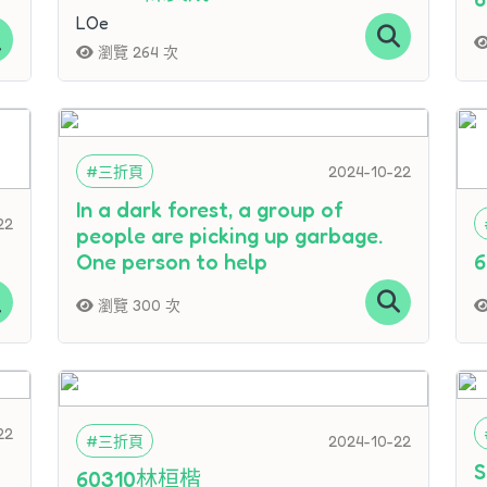
LOe
瀏覽 264 次
#三折頁
2024-10-22
In a dark forest, a group of
22
people are picking up garbage.
One person to help
瀏覽 300 次
22
#三折頁
2024-10-22
60310林桓楷