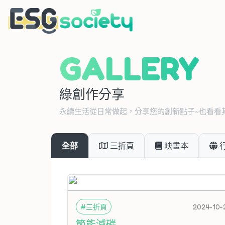
GALLERY
綠創作分享
永續生活從日常做起，分享您的創新點子~也看看
全部
三折頁
映畫本
#三折頁
2024-10-
節能減碳