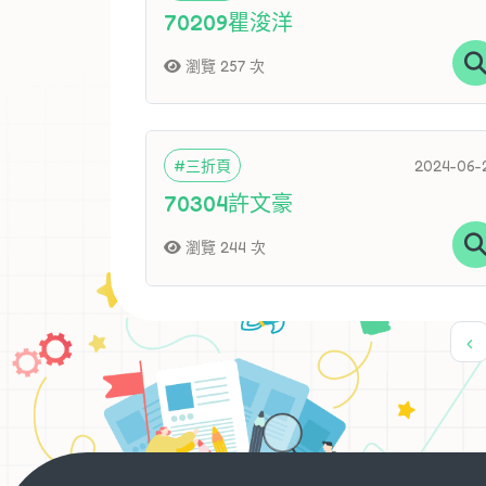
70209瞿浚洋
瀏覽 257 次
#三折頁
2024-06-
70304許文豪
瀏覽 244 次
‹