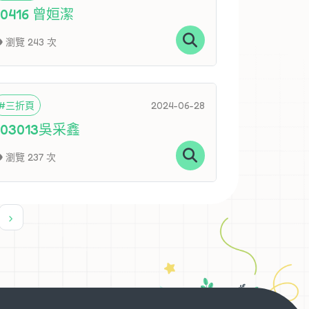
70416 曾姮潔
瀏覽 243 次
#三折頁
2024-06-28
703013吳采鑫
瀏覽 237 次
›